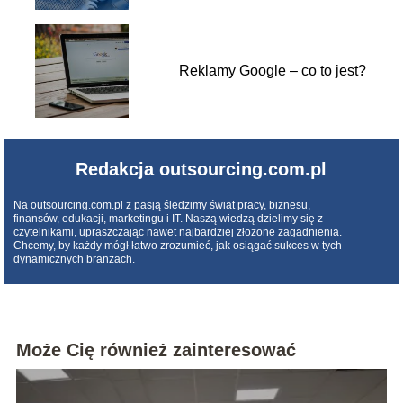
Reklamy Google – co to jest?
Redakcja outsourcing.com.pl
Na outsourcing.com.pl z pasją śledzimy świat pracy, biznesu,
finansów, edukacji, marketingu i IT. Naszą wiedzą dzielimy się z
czytelnikami, upraszczając nawet najbardziej złożone zagadnienia.
Chcemy, by każdy mógł łatwo zrozumieć, jak osiągać sukces w tych
dynamicznych branżach.
Może Cię również zainteresować