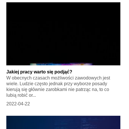
Jakiej pracy warto się podjąć?
W obecnych czasach możliwości zawodowych jest
wiele. Ludzie często jednak przy wyborze posady
kierują się głównie zarobkami nie patrząc na, to co
lubią robić or...
2022-04-22