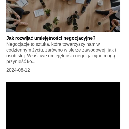
Jak rozwijać umiejętności negocjacyjne?
Negocjacje to sztuka, która towarzyszy nam w
codziennym życiu, zarówno w sferze zawodowej, jak i
osobistej. Właściwe umiejętności negocjacyjne mogą
przynieść ko...
2024-08-12