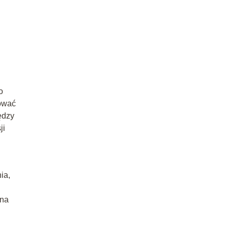
o
sować
ędzy
ji
ia,
 na