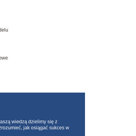
delu
zowe
Naszą wiedzą dzielimy się z
zrozumieć, jak osiągać sukces w