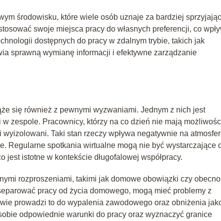
m środowisku, które wiele osób uznaje za bardziej sprzyjają
stosować swoje miejsca pracy do własnych preferencji, co wpł
hnologii dostępnych do pracy w zdalnym trybie, takich jak
wia sprawną wymianę informacji i efektywne zarządzanie
iąże się również z pewnymi wyzwaniami. Jednym z nich jest
 w zespole. Pracownicy, którzy na co dzień nie mają możliwośc
 i wyizolowani. Taki stan rzeczy wpływa negatywnie na atmosfe
e. Regularne spotkania wirtualne mogą nie być wystarczające 
 jest istotne w kontekście długofalowej współpracy.
znymi rozproszeniami, takimi jak domowe obowiązki czy obecno
odseparować pracy od życia domowego, mogą mieć problemy z
tywie prowadzi to do wypalenia zawodowego oraz obniżenia jak
sobie odpowiednie warunki do pracy oraz wyznaczyć granice