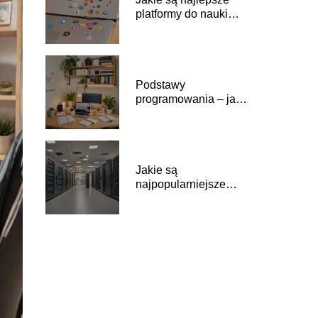
platformy do nauki
programowania
online?
Podstawy
programowania – jak
zacząć?
Jakie są
najpopularniejsze
systemy operacyjne
dla serwerów?