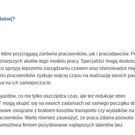
dalnej?
, które przyciągają zarówno pracowników, jak i pracodawców. P
ażniejszych atutów tego modelu pracy. Specjaliści mogą dosto
, co sprzyja lepszemu zarządzaniu czasem oraz równowadze mi
lu pracowników zyskuje więcej czasu na realizację swoich pas
ywa na ich samopoczucie.
jazdów, co nie tylko oszczędza czas, ale też redukuje stres
IT mogą skupić się na swoich zadaniach od samego początku dn
nsowe związane z brakiem kosztów transportu czy wydatków na
acowników. Warto również zauważyć, że praca zdalna pozwala
o umożliwia firmom pozyskiwanie najlepszych talentów bez