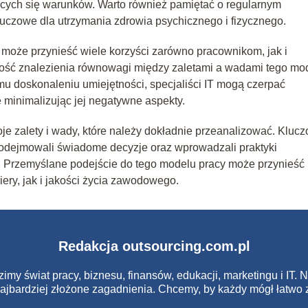
ących się warunków. Warto również pamiętać o regularnym
luczowe dla utrzymania zdrowia psychicznego i fizycznego.
 może przynieść wiele korzyści zarówno pracownikom, jak i
ość znalezienia równowagi między zaletami a wadami tego mo
u doskonaleniu umiejętności, specjaliści IT mogą czerpać
 minimalizując jej negatywne aspekty.
e zalety i wady, które należy dokładnie przeanalizować. Kluc
podejmowali świadome decyzje oraz wprowadzali praktyki
j. Przemyślane podejście do tego modelu pracy może przynieść
iery, jak i jakości życia zawodowego.
Redakcja outsourcing.com.pl
imy świat pracy, biznesu, finansów, edukacji, marketingu i IT. 
najbardziej złożone zagadnienia. Chcemy, by każdy mógł łatwo 