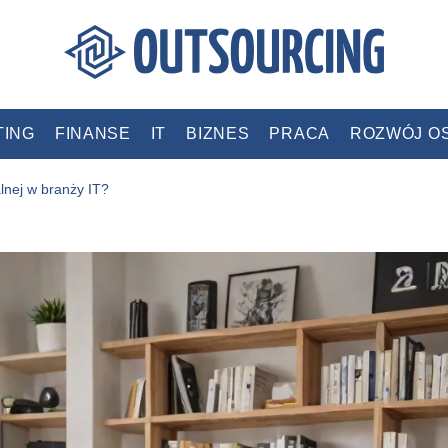
TING
FINANSE
IT
BIZNES
PRACA
ROZWÓJ O
alnej w branży IT?