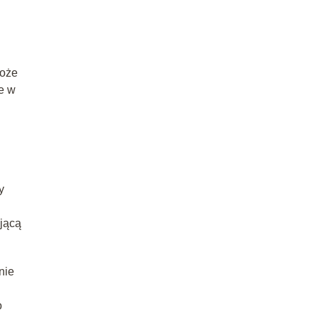
może
e w
y
ającą
nie
o